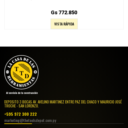
Gs 772.850
VISTA RÁPIDA
DEPOSITO 3 BOCAS AV. AVELINO MARTINEZ ENTRE PAZ DEL CHACO Y MAURICIO JOSÉ
TROCHE - SAN LORENZO.
+595 972 300 222
marketing@thetoolsdepot.com.py