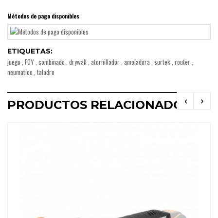
Métodos de pago disponibles
ETIQUETAS:
juego
,
FOY
,
combinado
,
drywall
,
atornillador
,
amoladora
,
surtek
,
router
,
neumatico
,
taladro
‹
›
PRODUCTOS RELACIONADOS