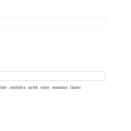
llador
,
amoladora
,
surtek
,
router
,
neumatico
,
taladro