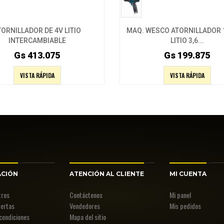
TORNILLADOR DE 4V LITIO
MAQ. WESCO ATORNILLADOR 1
INTERCAMBIABLE
LITIO 3,6...
Gs 413.075
Gs 199.875
VISTA RÁPIDA
VISTA RÁPIDA
ACIÓN
ATENCIÓN AL CLIENTE
MI CUENTA
tros
Contáctenos
Mi panel
fertas
Vendedores
Mis pedidos
condiciones
Mapa del sitio