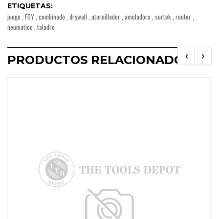
ETIQUETAS:
juego
,
FOY
,
combinado
,
drywall
,
atornillador
,
amoladora
,
surtek
,
router
,
neumatico
,
taladro
‹
›
PRODUCTOS RELACIONADOS