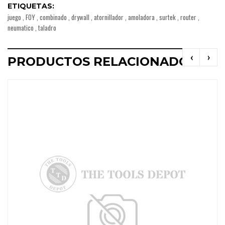
ETIQUETAS:
juego
,
FOY
,
combinado
,
drywall
,
atornillador
,
amoladora
,
surtek
,
router
,
neumatico
,
taladro
‹
›
PRODUCTOS RELACIONADOS