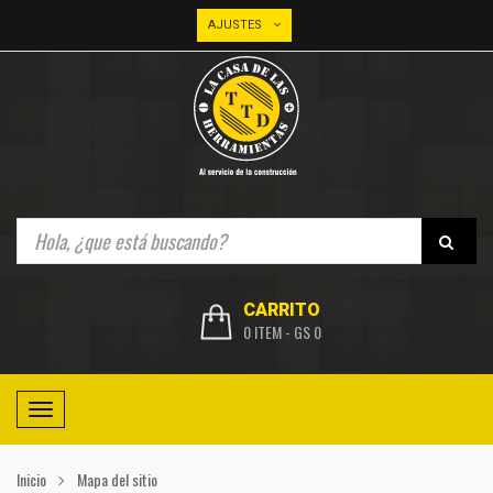
AJUSTES
CARRITO
0 ITEM
-
GS 0
Toggle
navigation
Inicio
Mapa del sitio